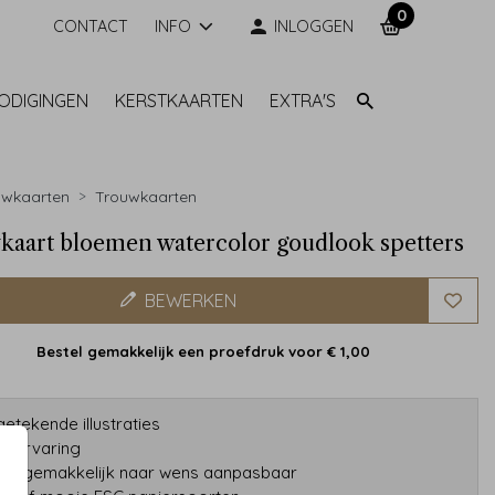
0
CONTACT
INFO
INLOGGEN
NODIGINGEN
KERSTKAARTEN
EXTRA'S
uwkaarten
Trouwkaarten
aart bloemen watercolor goudlook spetters
BEWERKEN
Bestel gemakkelijk een proefdruk voor
€ 1,00
etekende illustraties
ar ervaring
gns gemakkelijk naar wens aanpasbaar