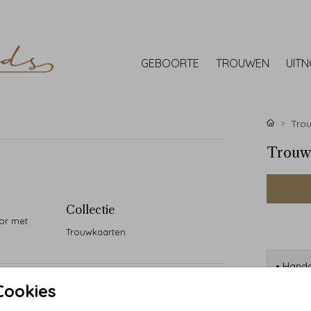
GEBOORTE
TROUWEN
UIT
Tro
Trouwk
Collectie
lor met
Trouwkaarten
• Handg
• 90 ja
Cookies
• Desi