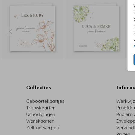
Collecties
Inform
Geboortekaartjes
Werkwij
Trouwkaarten
Proefdr
Uitnodigingen
Papiers
Wenskaarten
Envelop
Zelf ontwerpen
Verzend
Prijzen