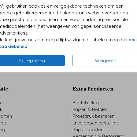
• Kwali
Wij gebruiken cookies en vergelijkbare technieken om een
• Folie
betere gebruikerservaring te bieden, ons websiteverkeer en
• Perso
onze prestaties te analyseren en voor marketing- en sociale
mediadoeleinden (het weergeven van gepersonaliseerde
advertenties).
Je kunt jouw toestemming altijd wijzigen of intrekken op ons
ons
Formaten 
cookiebeleid
.
Accepteren
Weigeren
atie
Extra Producten
ze
Bestel uitleg
uk
Prijzen & Betalen
oorten
Proefdruk bestellen
pen
Enveloppen bestellen
ing
Papiersoorten
Verzending & Bezorging