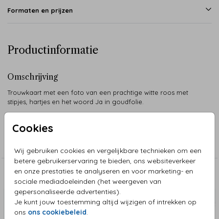
Formaten en prijzen
Productinformatie
Omschrijving
Trouwkaart met een foto van een prachtige witte roos met
stipjes, hartjes en het woord Ja in goudfolie.
Cookies
Collectie
Trouwkaarten
Wij gebruiken cookies en vergelijkbare technieken om een
betere gebruikerservaring te bieden, ons websiteverkeer
en onze prestaties te analyseren en voor marketing- en
Aanbevolen
sociale mediadoeleinden (het weergeven van
gepersonaliseerde advertenties).
Je kunt jouw toestemming altijd wijzigen of intrekken op
ons
ons cookiebeleid
.