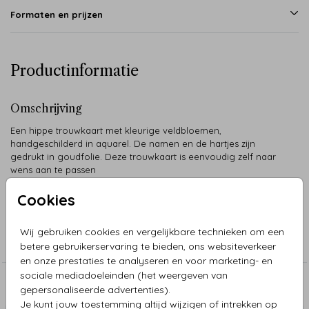
Formaten en prijzen
Productinformatie
Omschrijving
Een hippe trouwkaart met kleurige veldbloemen,
handgeschilderd in aquarel. De namen en de hartjes zijn
gedrukt in goudfolie. Deze trouwkaart is eenvoudig zelf naar
wens aan te passen
Mouchette Harms
Cookies
Collectie
Wij gebruiken cookies en vergelijkbare technieken om een
Trouwkaarten
betere gebruikerservaring te bieden, ons websiteverkeer
en onze prestaties te analyseren en voor marketing- en
sociale mediadoeleinden (het weergeven van
Aanbevolen
gepersonaliseerde advertenties).
Je kunt jouw toestemming altijd wijzigen of intrekken op