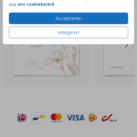
ons
ons cookiebeleid
.
Accepteren
Weigeren