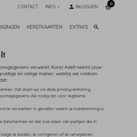
0
CONTACT
INFO
INLOGGEN
DIGINGEN
KERSTKAARTEN
EXTRA'S
lt
onsgegevens verwerkt. Kunst Adelt neemt jouw
vuldige en veilige manier, waarbij we voldoen
dat:
rken. Dat doen wij via deze privacyverklaring;
oonsgegevens die nodig zijn voor legitieme
ns te verwerken in gevallen waarin je toestemming is
 beschermen en dat ook eisen van partijen die in
zage te bieden, te corrigeren of te verwijderen.