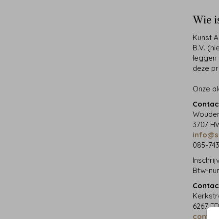
Wie i
Kunst A
B.V. (h
leggen 
deze pr
Onze a
Contac
Wouden
3707 HW
info@s
085-74
Inschri
Btw-num
Contac
Kerkstr
6267 ED
contac