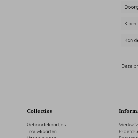
Doorgi
Klach
Kan de
Deze pr
Collecties
Inform
Geboortekaartjes
Werkwij
Trouwkaarten
Proefdr