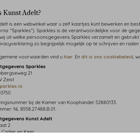
s Kunst Adelt?
delt is een webwinkel waar u zelf kaartjes kunt bewerken en beste
ierna: “Sparkles”). Sparkles is de verantwoordelijke voor de geg
wij uit welke persoonsgegevens Sparkles verzamelt en gebruik
ivacyverklaring zo begrijpelijk mogelijk op te schrijven en raden
lgemene voorwaarden vind u
hier
. En
dit is ons cookiebeleid
, w
tgegevens Sparkles
bergseweg 21
 Zeist
parkles.io
30750
jvingsnummer bij de Kamer van Koophandel: 52880133.
mer: NL 8558.27.488.B.01.
tgegevens Kunst Adelt
aat 2
 Cadier en Keer
t@kunstadelt.nl