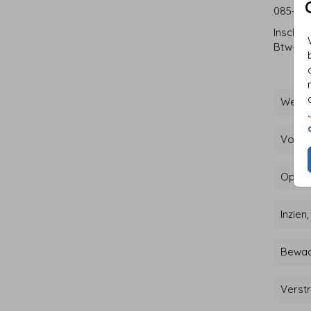
085-043
Inschri
Btw-nu
Welke
Voor w
Op wel
Inzien
Bewaa
Verst