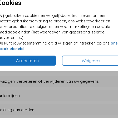
Cookies
8044 (bereikbaar op werkdagen van 09:00 tot 21:00 uur)
jvingsnummer bij de Kamer van Koophandel:
567 45 494
Wij gebruiken cookies en vergelijkbare technieken om een
mmer: NL001827199B80
betere gebruikerservaring te bieden, ons websiteverkeer en
onze prestaties te analyseren en voor marketing- en sociale
mediadoeleinden (het weergeven van gepersonaliseerde
advertenties).
 informatie wordt door Sparkles verzameld en verwerkt?
Je kunt jouw toestemming altijd wijzigen of intrekken op ons
ons
cookiebeleid
.
elke doeleinden zal Sparkles informatie over u gebruiken?
Accepteren
Weigeren
ke wijze beschermt Sparkles uw persoonlijke informatie?
, wijzigen, verbeteren of verwijderen van uw gegevens
rtermijnen
rekking aan derden