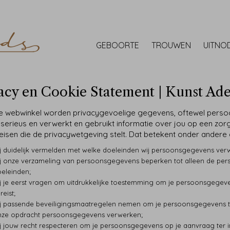
GEBOORTE
TROUWEN
UITNO
acy en Cookie Statement | Kunst Ade
e webwinkel worden privacygevoelige gegevens, oftewel perso
 serieus en verwerkt en gebruikt informatie over jou op een zorg
eisen die de privacywetgeving stelt. Dat betekent onder andere 
j duidelijk vermelden met welke doeleinden wij persoonsgegevens verwe
j onze verzameling van persoonsgegevens beperken tot alleen de pers
eleinden;
j je eerst vragen om uitdrukkelijke toestemming om je persoonsgegeve
reist;
j passende beveiligingsmaatregelen nemen om je persoonsgegevens te
ze opdracht persoonsgegevens verwerken;
j jouw recht respecteren om je persoonsgegevens op je aanvraag ter in