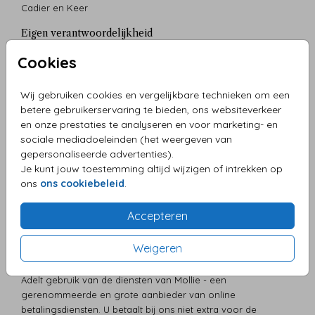
Cadier en Keer
Eigen verantwoordelijkheid
Een aantal zaken zijn echter je eigen verantwoordelijkheid.
Cookies
Daarmee bedoelen we de kwaliteit van de eventuele foto of
beeldmateriaal dat je zelf hebt geupload, de juistheid van het
Wij gebruiken cookies en vergelijkbare technieken om een
adres van de bestelling en de teksten die je zelf op de
betere gebruikerservaring te bieden, ons websiteverkeer
kaartjes hebt aangebracht, of bent vergeten aan te passen.
en onze prestaties te analyseren en voor marketing- en
Voor deze onderdelen is Kunst Adelt niet verantwoordelijk.
sociale mediadoeleinden (het weergeven van
Verzending en klachten over verzending
gepersonaliseerde advertenties).
Je kunt jouw toestemming altijd wijzigen of intrekken op
Meer informatie over verzending en klachten over
ons
ons cookiebeleid
.
verzending vind je op onze
pagina over bezorging
.
Veilig betalen
Accepteren
Op
onze pagina over de betaalmogelijkheden
vind je alle
Weigeren
informatie over de verschillende vormen van betalen. Voor
de afhandeling van de verschillende betalingen maakt Kunst
Adelt gebruik van de diensten van Mollie - een
gerenommeerde en grote aanbieder van online
betalingsdiensten. U betaalt bij ons niet extra voor de