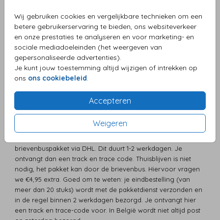
dezelfde dag in productie genomen en binnen 3-5
werkdagen in huis. Deze verzend- en bezorginformatie wordt
Wij gebruiken cookies en vergelijkbare technieken om een
op de pagina van je kaart vermeld, maar wil je dit zeker
betere gebruikerservaring te bieden, ons websiteverkeer
weten, neem dan eventjes
contact
met ons op.
en onze prestaties te analyseren en voor marketing- en
sociale mediadoeleinden (het weergeven van
gepersonaliseerde advertenties).
Bezorging België
Je kunt jouw toestemming altijd wijzigen of intrekken op
Proefdrukken worden met DHL verzonden en zijn er in de
ons
ons cookiebeleid
.
regel binnen 3-4 werkdagen. Je ontvangt hier ook een track
en trace-code voor. Bestellingen van minder dan 20 stuks
Accepteren
worden met de brievenbuspost verzonden, de Nederlandse
post draagt deze over aan Bpost. Brievenbuspost naar
Weigeren
België kan er wel 5-8 dagen over doen. Er is de mogelijkheid
om te kiezen voor verzending van je bestelling met
brievenbuspakket via DHL. Dit duurt 1-2 werkdagen. Je
ontvangt dan een track en trace code. Thuisblijven is niet
nodig, het pakket kan door de brievenbus. Hiervoor vragen
we €4,95 extra. Goed om te weten: je eindbestelling (van
meer dan 20 stuks) wordt met de pakketdienst verzonden en
in de regel binnen 2 werkdagen bezorgd. Je ontvangt hier
een track en trace-code voor. In België wordt niet altijd post