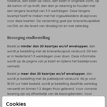
foliedruk, een kaart op calco, een kaart in originele vorm, op
dik karton of op kraft, dan dien je rekening te houden met
een langere levertijd van 3-5 werkdagen. Deze langere
levertijd heeft te maken met het ingewikkeldere drukproces
voor deze kaarten. De verzending gaat per brievenbuspakket
via DHL en die levert van dinsdag tot en met zaterdag
Bezorging eindbestelling
Bestel je
minder dan 20 kaartjes en/of enveloppen
, dan
wordt je bestelling met de brievenbuspost verstuurd. Dit kan
er in Nederland 1-3 werkdagen over doen. Deze informatie
wordt op de pagina van je kaart en tijdens het bestelproces
vermeld.
Bestel je
meer dan 20 kaartjes en/of enveloppen
, dan
wordt je bestelling met de pakketpost verstuurd. Als je voor
18.00 uur hebt besteld, wordt je bestelling dezelfde werkdag
verwerkt en binnen 1-2 dagen thuis geleverd. Voor correcte
levering zijn wij afhankelijk van de bezorgdiensten. Voor
kaarten met foliedruk of stans, op écht hout, dik karton, kraft
Cookies
of duurzaam papier geldt: bestelling geplaatst voor 18.00 uur,