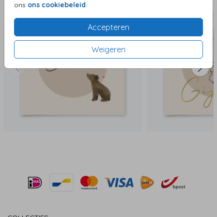
ons
ons cookiebeleid
.
Accepteren
Weigeren