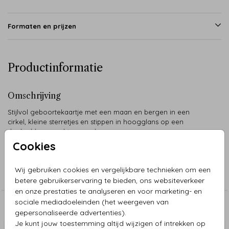
Formaten en prijzen
Productinformatie
Omschrijving
Stijlvol geboortekaartje met een maan en bergen in een
cirkel, kleine sterretjes en stippen in hoogglans op een
donkerblauwe achtergrond.
Cookies
Collectie
Wij gebruiken cookies en vergelijkbare technieken om een
Jongen
betere gebruikerservaring te bieden, ons websiteverkeer
en onze prestaties te analyseren en voor marketing- en
sociale mediadoeleinden (het weergeven van
Aanbevolen
gepersonaliseerde advertenties).
Je kunt jouw toestemming altijd wijzigen of intrekken op