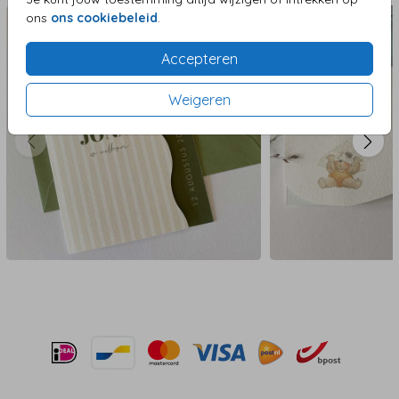
ons
ons cookiebeleid
.
Accepteren
Weigeren