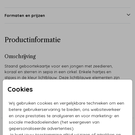
Formaten en prijzen
Productinformatie
Omschrijving
Staand geboortekaartje voor een jongen met zeedieren,
koraal en sterren in sepia in een cirkel. Enkele hartjes en
stipjes in de kleur lichtblauw. Deze lichtblauwe elementen zijn
in kleur aan te passen.
Cookies
Collectie
Wij gebruiken cookies en vergelijkbare technieken om een
betere gebruikerservaring te bieden, ons websiteverkeer
Jongen
en onze prestaties te analyseren en voor marketing- en
sociale mediadoeleinden (het weergeven van
gepersonaliseerde advertenties).
Aanbevolen
Je kunt jouw toestemming altijd wijzigen of intrekken op