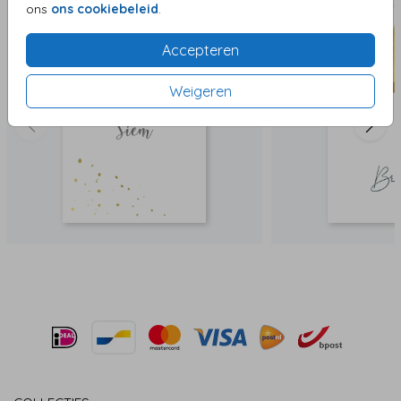
ons
ons cookiebeleid
.
Accepteren
Weigeren