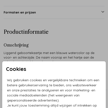
Formaten en prijzen
Productinformatie
Omschrijving
Liggend geboortekaartje met een blauwe watercolor op de
voor- en achterzijde. De naam voorop en het hartje aan de
achterkant zijn in blauwe hoogglans.
Cookies
Collectie
Wij gebruiken cookies en vergelijkbare technieken om een
Jongen
betere gebruikerservaring te bieden, ons websiteverkeer
en onze prestaties te analyseren en voor marketing- en
sociale mediadoeleinden (het weergeven van
Aanbevolen
gepersonaliseerde advertenties).
Je kunt jouw toestemming altijd wijzigen of intrekken op