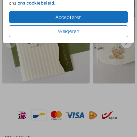
ons
ons cookiebeleid
.
Accepteren
Weigeren