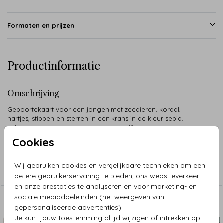
Formaten en prijzen
Productinformatie
Omschrijving
Geboortekaart voor een jongen met zeedieren, koraal,
hartjes, stippen en sterren in een krans in de kleur sepia.
Enkele stippen en hartjes staan in goudfolie.
Cookies
Collectie
Wij gebruiken cookies en vergelijkbare technieken om een
Jongen
betere gebruikerservaring te bieden, ons websiteverkeer
en onze prestaties te analyseren en voor marketing- en
sociale mediadoeleinden (het weergeven van
Aanbevolen
gepersonaliseerde advertenties).
Je kunt jouw toestemming altijd wijzigen of intrekken op