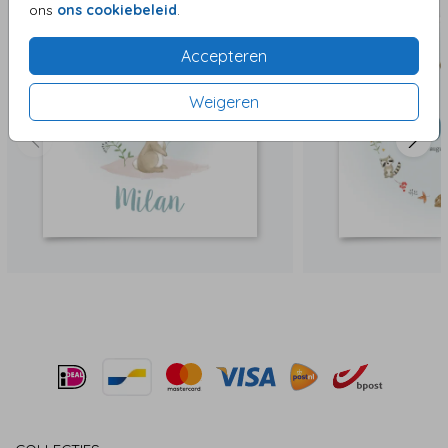
ons
ons cookiebeleid
.
Accepteren
Weigeren