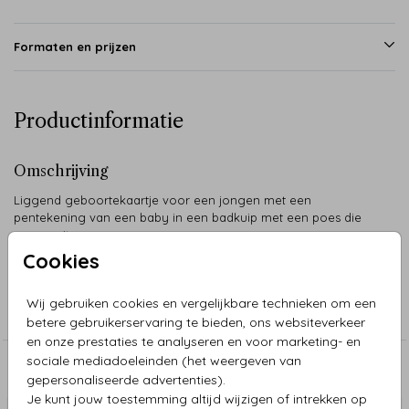
Formaten en prijzen
Productinformatie
Omschrijving
Liggend geboortekaartje voor een jongen met een
pentekening van een baby in een badkuip met een poes die
ervoor zit.
Cookies
Collectie
Wij gebruiken cookies en vergelijkbare technieken om een
Jongen
betere gebruikerservaring te bieden, ons websiteverkeer
en onze prestaties te analyseren en voor marketing- en
sociale mediadoeleinden (het weergeven van
Aanbevolen
gepersonaliseerde advertenties).
Je kunt jouw toestemming altijd wijzigen of intrekken op