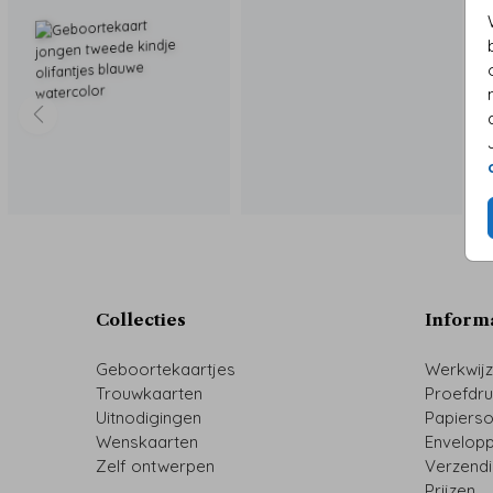
Collecties
Inform
Geboortekaartjes
Werkwij
Trouwkaarten
Proefdr
Uitnodigingen
Papiers
Wenskaarten
Envelop
Zelf ontwerpen
Verzend
Prijzen