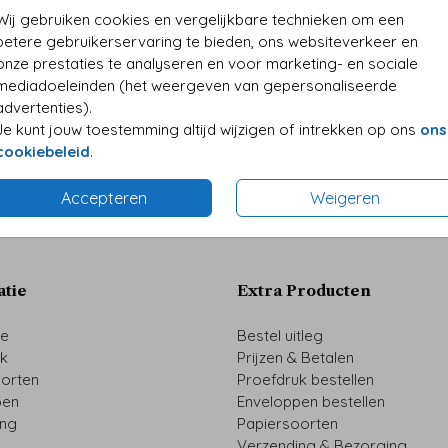
• Kwali
Wij gebruiken cookies en vergelijkbare technieken om een
• Folie
betere gebruikerservaring te bieden, ons websiteverkeer en
• Perso
onze prestaties te analyseren en voor marketing- en sociale
mediadoeleinden (het weergeven van gepersonaliseerde
advertenties).
Je kunt jouw toestemming altijd wijzigen of intrekken op ons
ons
Formaten 
cookiebeleid
.
Accepteren
Weigeren
atie
Extra Producten
ze
Bestel uitleg
uk
Prijzen & Betalen
oorten
Proefdruk bestellen
pen
Enveloppen bestellen
ing
Papiersoorten
Verzending & Bezorging