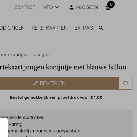
0
CONTACT
INFO
INLOGGEN
NODIGINGEN
KERSTKAARTEN
EXTRA'S
ortekaartjes
Jongen
tekaart jongen konijntje met blauwe ballon
BEWERKEN
Bestel gemakkelijk een proefdruk voor
€ 1,00
etekende illustraties
ar ervaring
gns gemakkelijk naar wens aanpasbaar