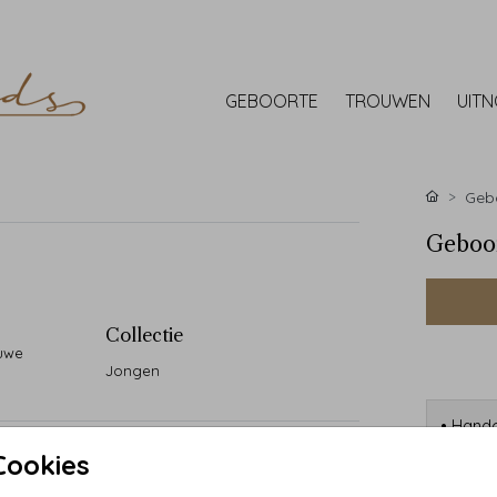
GEBOORTE
TROUWEN
UIT
Gebo
Geboor
Collectie
auwe
Jongen
• Handg
• 90 ja
Cookies
• Desi