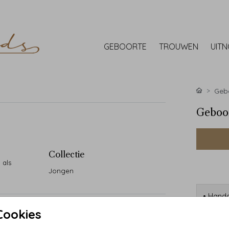
GEBOORTE
TROUWEN
UIT
Gebo
Geboor
Collectie
 als
Jongen
• Handg
• 90 ja
Cookies
• Desi