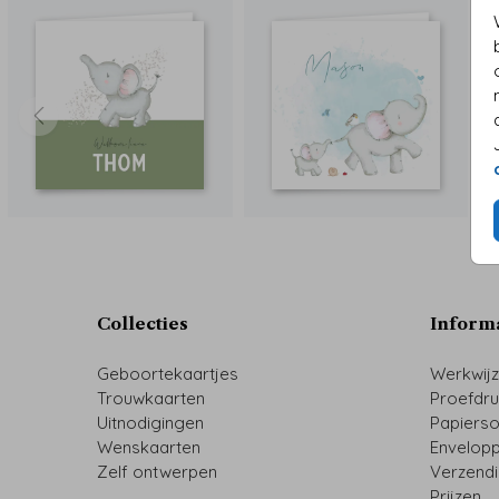
Collecties
Inform
Geboortekaartjes
Werkwij
Trouwkaarten
Proefdr
Uitnodigingen
Papiers
Wenskaarten
Envelop
Zelf ontwerpen
Verzend
Prijzen