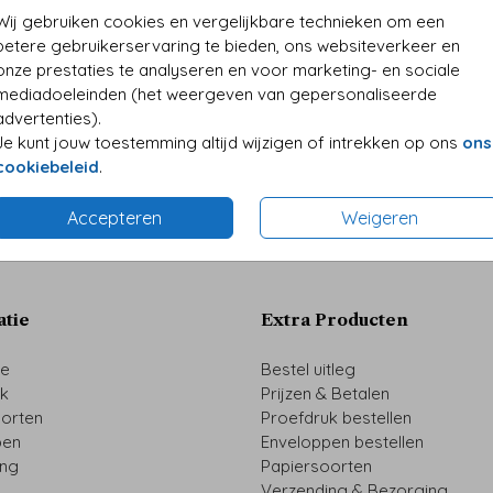
• Kwali
Wij gebruiken cookies en vergelijkbare technieken om een
• Folie
betere gebruikerservaring te bieden, ons websiteverkeer en
• Perso
onze prestaties te analyseren en voor marketing- en sociale
mediadoeleinden (het weergeven van gepersonaliseerde
advertenties).
Je kunt jouw toestemming altijd wijzigen of intrekken op ons
ons
Formaten 
cookiebeleid
.
Accepteren
Weigeren
atie
Extra Producten
ze
Bestel uitleg
uk
Prijzen & Betalen
oorten
Proefdruk bestellen
pen
Enveloppen bestellen
ing
Papiersoorten
Verzending & Bezorging