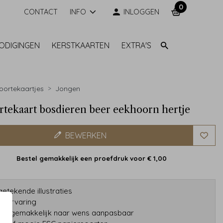
0
CONTACT
INFO
INLOGGEN
NODIGINGEN
KERSTKAARTEN
EXTRA'S
ortekaartjes
Jongen
tekaart bosdieren beer eekhoorn hertje
BEWERKEN
Bestel gemakkelijk een proefdruk voor
€ 1,00
etekende illustraties
ar ervaring
gns gemakkelijk naar wens aanpasbaar