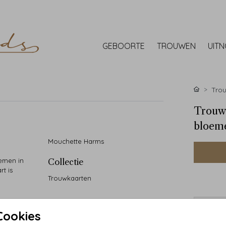
GEBOORTE
TROUWEN
UIT
Tro
Trouwk
bloem
Mouchette Harms
emen in
Collectie
t is
Trouwkaarten
• Handg
Cookies
• 90 ja