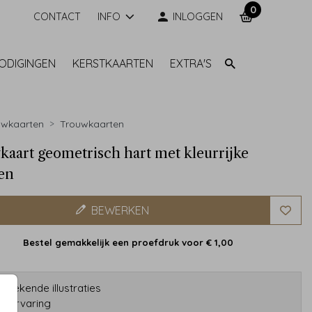
0
CONTACT
INFO
INLOGGEN
NODIGINGEN
KERSTKAARTEN
EXTRA'S
uwkaarten
Trouwkaarten
aart geometrisch hart met kleurrijke
en
BEWERKEN
Bestel gemakkelijk een proefdruk voor
€ 1,00
etekende illustraties
ar ervaring