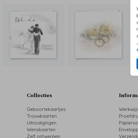
Collecties
Inform
Geboortekaartjes
Werkwij
Trouwkaarten
Proefdr
Uitnodigingen
Papiers
Wenskaarten
Envelop
Zelf ontwerpen
Verzend