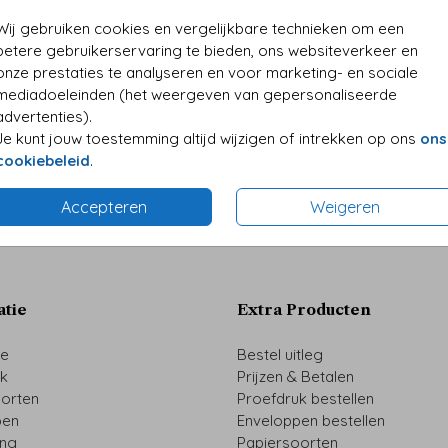
• Desi
Wij gebruiken cookies en vergelijkbare technieken om een
• Kwali
betere gebruikerservaring te bieden, ons websiteverkeer en
• Folie
onze prestaties te analyseren en voor marketing- en sociale
• Perso
mediadoeleinden (het weergeven van gepersonaliseerde
advertenties).
Je kunt jouw toestemming altijd wijzigen of intrekken op ons
ons
cookiebeleid
.
Formaten 
Accepteren
Weigeren
atie
Extra Producten
ze
Bestel uitleg
uk
Prijzen & Betalen
oorten
Proefdruk bestellen
pen
Enveloppen bestellen
ing
Papiersoorten