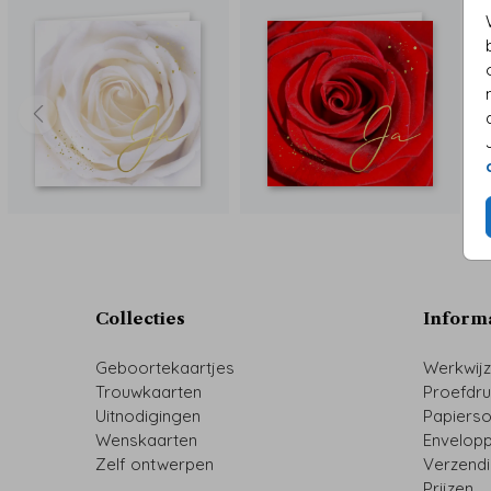
Collecties
Inform
Geboortekaartjes
Werkwij
Trouwkaarten
Proefdr
Uitnodigingen
Papiers
Wenskaarten
Envelop
Zelf ontwerpen
Verzend
Prijzen