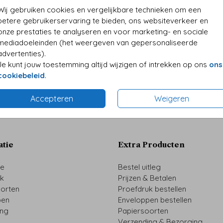
• Desi
Wij gebruiken cookies en vergelijkbare technieken om een
• Kwali
betere gebruikerservaring te bieden, ons websiteverkeer en
• Folie
onze prestaties te analyseren en voor marketing- en sociale
• Perso
mediadoeleinden (het weergeven van gepersonaliseerde
advertenties).
Je kunt jouw toestemming altijd wijzigen of intrekken op ons
ons
cookiebeleid
.
Formaten 
Accepteren
Weigeren
atie
Extra Producten
ze
Bestel uitleg
uk
Prijzen & Betalen
oorten
Proefdruk bestellen
pen
Enveloppen bestellen
ing
Papiersoorten
Verzending & Bezorging