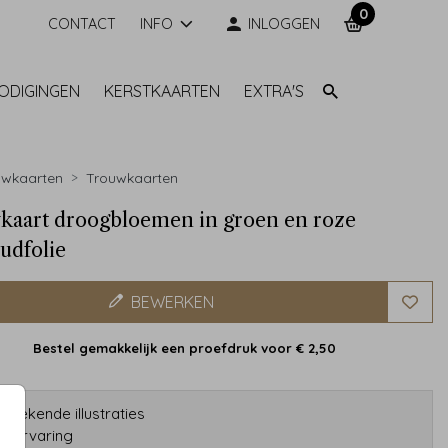
0
CONTACT
INFO
INLOGGEN
NODIGINGEN
KERSTKAARTEN
EXTRA'S
uwkaarten
Trouwkaarten
aart droogbloemen in groen en roze
udfolie
BEWERKEN
Bestel gemakkelijk een proefdruk voor
€ 2,50
etekende illustraties
ar ervaring