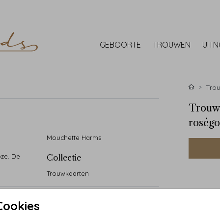
GEBOORTE
TROUWEN
UIT
Tro
Trouwk
roségo
Mouchette Harms
oze. De
Collectie
Trouwkaarten
Cookies
• Handg
• 90 ja