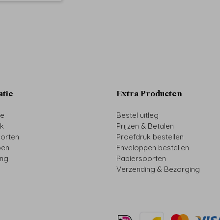
atie
Extra Producten
ze
Bestel uitleg
uk
Prijzen & Betalen
oorten
Proefdruk bestellen
pen
Enveloppen bestellen
ing
Papiersoorten
Verzending & Bezorging