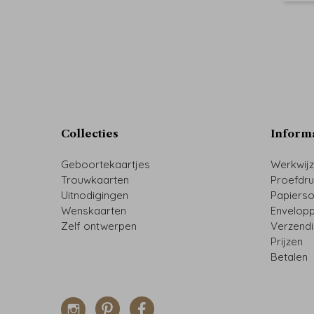
Collecties
Inform
Geboortekaartjes
Werkwij
Trouwkaarten
Proefdr
Uitnodigingen
Papiers
Wenskaarten
Envelop
Zelf ontwerpen
Verzend
Prijzen
Betalen