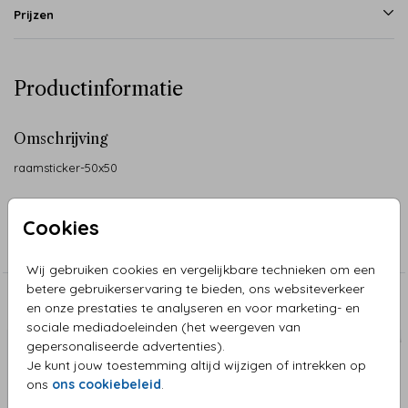
Prijzen
Productinformatie
Omschrijving
raamsticker-50x50
Collectie
Cookies
Raamstickers
Wij gebruiken cookies en vergelijkbare technieken om een
betere gebruikerservaring te bieden, ons websiteverkeer
Aanbevolen
en onze prestaties te analyseren en voor marketing- en
sociale mediadoeleinden (het weergeven van
gepersonaliseerde advertenties).
Je kunt jouw toestemming altijd wijzigen of intrekken op
ons
ons cookiebeleid
.