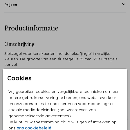
Prijzen
Productinformatie
Omschrijving
Sluitzegel voor kerstkaarten met de tekst 'jingle' in vrolijke
kleuren. De grootte van een sluitzegel is 35 mm. 25 sluitzegels
per vel.
Cookies
Collectie
Sluitzegel Kerst
Wij gebruiken cookies en vergelijkbare technieken om een
betere gebruikerservaring te bieden, ons websiteverkeer
en onze prestaties te analyseren en voor marketing- en
Aanbevolen
sociale mediadoeleinden (het weergeven van
gepersonaliseerde advertenties).
Je kunt jouw toestemming altijd wijzigen of intrekken op
ons
ons cookiebeleid
.