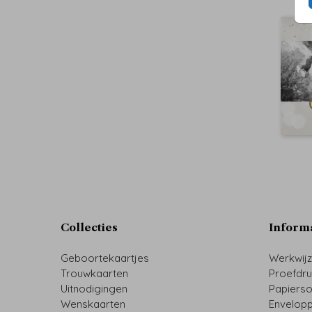
Collecties
Inform
Geboortekaartjes
Werkwij
Trouwkaarten
Proefdr
Uitnodigingen
Papiers
Wenskaarten
Envelop