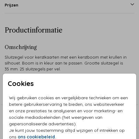
Prijzen
Productinformatie
Omschrijving
Sluitzegel voor kerstkaarten met een kerstboom met krullen in
silhouet. Boom is in kleur aan te passen. Grootte sluitzegel is
35 mm. 25 sluitzegels per vel.
Cookies
Collectie
Sluitzegel Kerst
Wij gebruiken cookies en vergelijkbare technieken om een
betere gebruikerservaring te bieden, ons websiteverkeer
en onze prestaties te analyseren en voor marketing- en
Aanbevolen
sociale mediadoeleinden (het weergeven van
gepersonaliseerde advertenties).
Je kunt jouw toestemming altijd wijzigen of intrekken op
ons
ons cookiebeleid
.