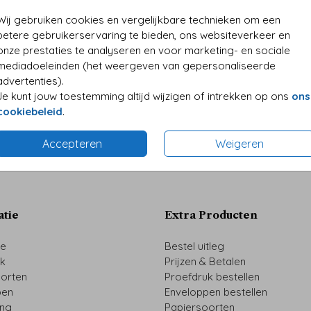
• Folie
Wij gebruiken cookies en vergelijkbare technieken om een
• Perso
betere gebruikerservaring te bieden, ons websiteverkeer en
onze prestaties te analyseren en voor marketing- en sociale
mediadoeleinden (het weergeven van gepersonaliseerde
advertenties).
Je kunt jouw toestemming altijd wijzigen of intrekken op ons
ons
Prijzen
cookiebeleid
.
Accepteren
Weigeren
atie
Extra Producten
ze
Bestel uitleg
uk
Prijzen & Betalen
oorten
Proefdruk bestellen
pen
Enveloppen bestellen
ing
Papiersoorten