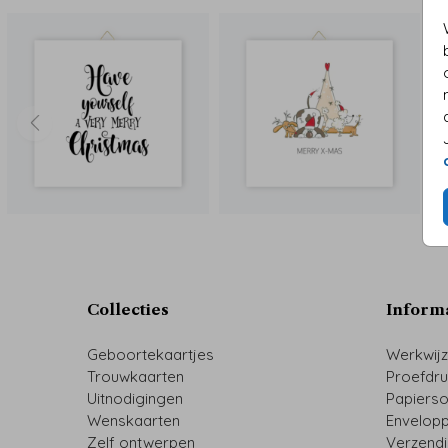
Collecties
Inform
Geboortekaartjes
Werkwij
Trouwkaarten
Proefdr
Uitnodigingen
Papiers
Wenskaarten
Envelop
Zelf ontwerpen
Verzend