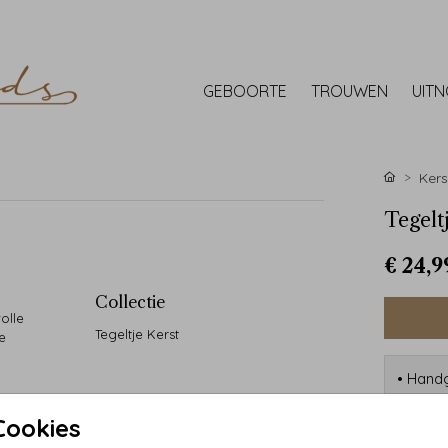
GEBOORTE
TROUWEN
UIT
Kers
Tegelt
€ 24,9
Collectie
olle
Tegeltje Kerst
e
• Handg
• 90 ja
• Desi
Cookies
• Kwali