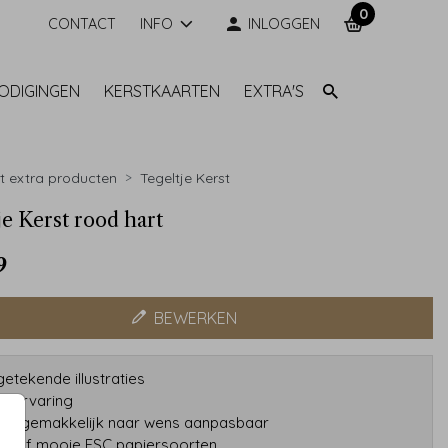
0
CONTACT
INFO
INLOGGEN
NODIGINGEN
KERSTKAARTEN
EXTRA'S
t extra producten
Tegeltje Kerst
je Kerst rood hart
9
BEWERKEN
etekende illustraties
ar ervaring
gns gemakkelijk naar wens aanpasbaar
tatief mooie FSC papiersoorten