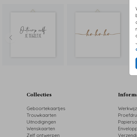
Collecties
Inform
Geboortekaartjes
Werkwij
Trouwkaarten
Proefdr
Uitnodigingen
Papiers
Wenskaarten
Envelop
Zelf ontwerpen
Verzend