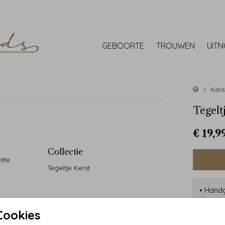
GEBOORTE
TROUWEN
UIT
Kers
Tegelt
€ 19,9
Collectie
itte
Tegeltje Kerst
• Handg
• 90 ja
• Desi
Cookies
• Kwali