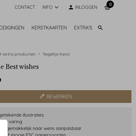
0
CONTACT
INFO
INLOGGEN
NODIGINGEN
KERSTKAARTEN
EXTRA'S
t extra producten
Tegeltje Kerst
je Best wishes
9
BEWERKEN
etekende illustraties
ar ervaring
gns gemakkelijk naar wens aanpasbaar
tatief mooie FSC papiersoorten