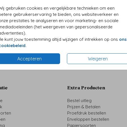
• Folie
Wij gebruiken cookies en vergelijkbare technieken om een
• Perso
betere gebruikerservaring te bieden, ons websiteverkeer en
onze prestaties te analyseren en voor marketing- en sociale
mediadoeleinden (het weergeven van gepersonaliseerde
advertenties).
Je kunt jouw toestemming altijd wijzigen of intrekken op ons
ons
Prijzen
cookiebeleid
.
Accepteren
Weigeren
atie
Extra Producten
ze
Bestel uitleg
uk
Prijzen & Betalen
oorten
Proefdruk bestellen
pen
Enveloppen bestellen
ing
Papiersoorten