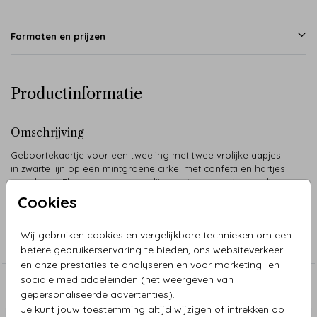
Formaten en prijzen
Productinformatie
Omschrijving
Geboortekaartje voor een tweeling met twee vrolijke aapjes
in zwarte lijn op een mintgroene cirkel met confetti en hartjes
eromheen. Elementen gemakkelijk aan te passen in de editor.
Cookies
Collectie
Wij gebruiken cookies en vergelijkbare technieken om een
Tweeling
betere gebruikerservaring te bieden, ons websiteverkeer
en onze prestaties te analyseren en voor marketing- en
sociale mediadoeleinden (het weergeven van
Aanbevolen
gepersonaliseerde advertenties).
Je kunt jouw toestemming altijd wijzigen of intrekken op