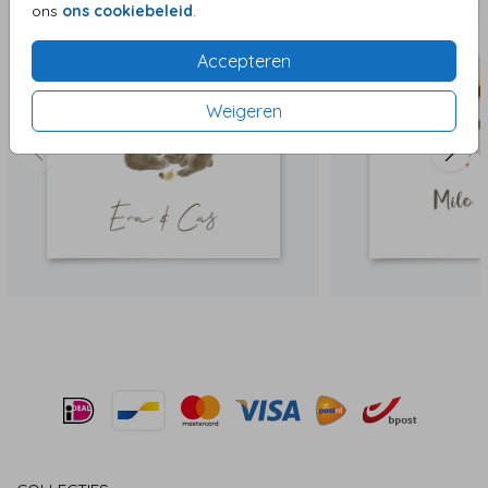
ons
ons cookiebeleid
.
Accepteren
Weigeren