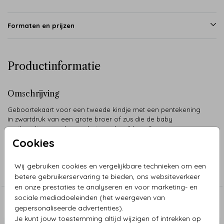
Formaten en prijzen
Productinformatie
Omschrijving
Geboortekaart voor een tweede kindje met een pentekening
in zwartdruk van een grote broer of zus die de baby
vasthoudt en een kus op het voorhoofd geeft.
Cookies
Collectie
Wij gebruiken cookies en vergelijkbare technieken om een
Pentekeningen
betere gebruikerservaring te bieden, ons websiteverkeer
en onze prestaties te analyseren en voor marketing- en
sociale mediadoeleinden (het weergeven van
Aanbevolen
gepersonaliseerde advertenties).
Je kunt jouw toestemming altijd wijzigen of intrekken op