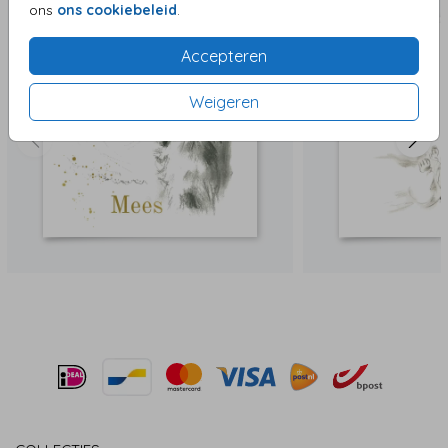
ons
ons cookiebeleid
.
Accepteren
Weigeren