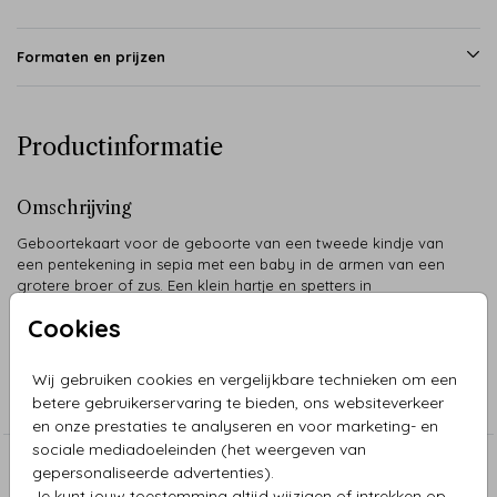
Formaten en prijzen
Productinformatie
Omschrijving
Geboortekaart voor de geboorte van een tweede kindje van
een pentekening in sepia met een baby in de armen van een
grotere broer of zus. Een klein hartje en spetters in
goudfoliedruk.
Cookies
Collectie
Wij gebruiken cookies en vergelijkbare technieken om een
betere gebruikerservaring te bieden, ons websiteverkeer
Pentekeningen
en onze prestaties te analyseren en voor marketing- en
sociale mediadoeleinden (het weergeven van
gepersonaliseerde advertenties).
Aanbevolen
Je kunt jouw toestemming altijd wijzigen of intrekken op