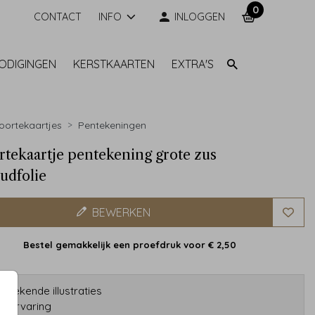
0
CONTACT
INFO
INLOGGEN
NODIGINGEN
KERSTKAARTEN
EXTRA'S
ortekaartjes
Pentekeningen
tekaartje pentekening grote zus
udfolie
BEWERKEN
Bestel gemakkelijk een proefdruk voor
€ 2,50
etekende illustraties
ar ervaring