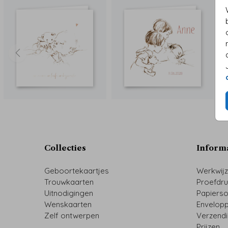
Collecties
Inform
Geboortekaartjes
Werkwij
Trouwkaarten
Proefdr
Uitnodigingen
Papiers
Wenskaarten
Envelop
Zelf ontwerpen
Verzend
Prijzen