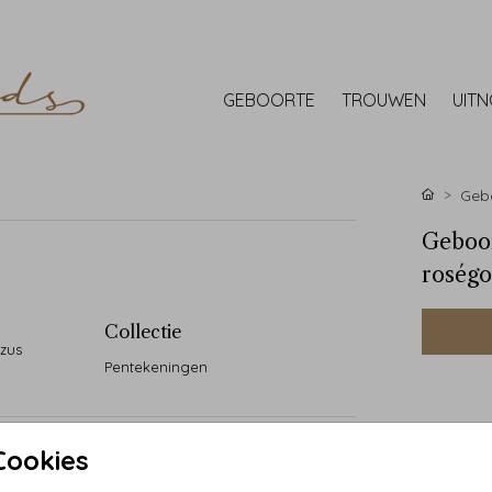
GEBOORTE
TROUWEN
UIT
Gebo
Geboor
roségo
Collectie
zus
Pentekeningen
Cookies
• Handg
• 90 ja