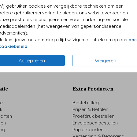
• Desi
Wij gebruiken cookies en vergelijkbare technieken om een
• Kwali
betere gebruikerservaring te bieden, ons websiteverkeer en
• Folie
onze prestaties te analyseren en voor marketing- en sociale
• Perso
mediadoeleinden (het weergeven van gepersonaliseerde
advertenties).
Je kunt jouw toestemming altijd wijzigen of intrekken op ons
ons
cookiebeleid
.
Formaten 
Accepteren
Weigeren
atie
Extra Producten
ze
Bestel uitleg
uk
Prijzen & Betalen
oorten
Proefdruk bestellen
pen
Enveloppen bestellen
ing
Papiersoorten
Verzending & Bezorging