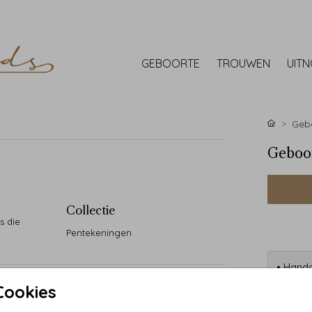
GEBOORTE
TROUWEN
UIT
Gebo
Geboor
Collectie
s die
Pentekeningen
• Handg
• 90 ja
Cookies
• Desi