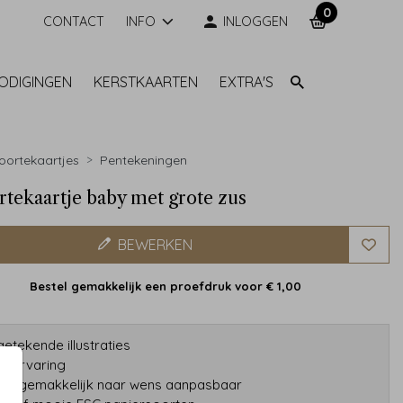
0
CONTACT
INFO
INLOGGEN
NODIGINGEN
KERSTKAARTEN
EXTRA'S
ortekaartjes
Pentekeningen
tekaartje baby met grote zus
BEWERKEN
Bestel gemakkelijk een proefdruk voor
€ 1,00
etekende illustraties
ar ervaring
gns gemakkelijk naar wens aanpasbaar