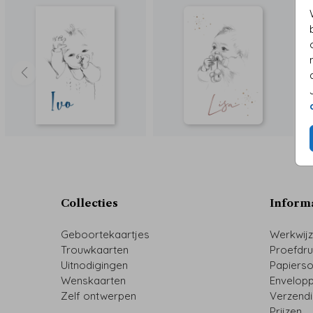
Collecties
Inform
Geboortekaartjes
Werkwij
Trouwkaarten
Proefdr
Uitnodigingen
Papiers
Wenskaarten
Envelop
Zelf ontwerpen
Verzend
Prijzen