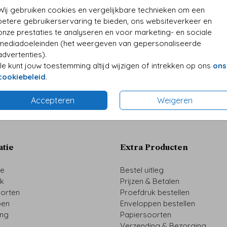
• Kwali
Wij gebruiken cookies en vergelijkbare technieken om een
• Folie
betere gebruikerservaring te bieden, ons websiteverkeer en
• Perso
onze prestaties te analyseren en voor marketing- en sociale
mediadoeleinden (het weergeven van gepersonaliseerde
advertenties).
Je kunt jouw toestemming altijd wijzigen of intrekken op ons
ons
Formaten 
cookiebeleid
.
Accepteren
Weigeren
atie
Extra Producten
ze
Bestel uitleg
uk
Prijzen & Betalen
oorten
Proefdruk bestellen
pen
Enveloppen bestellen
ing
Papiersoorten
Verzending & Bezorging