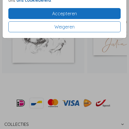
ons
ons cookiebeleid
.
Accepteren
Weigeren
COLLECTIES