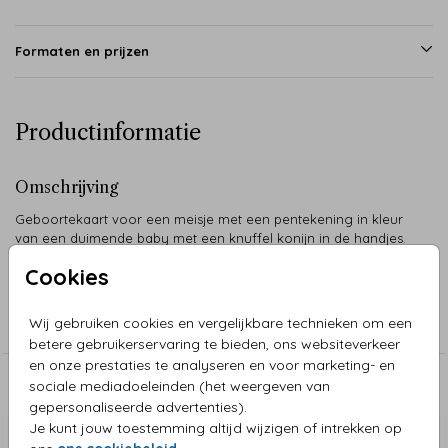
Formaten en prijzen
Productinformatie
Omschrijving
Geboortekaart voor een meisje met een pentekening in kleur
van een duimende baby met een knuffel konijn in de handjes.
Cookies
Collectie
Wij gebruiken cookies en vergelijkbare technieken om een
Pentekeningen
betere gebruikerservaring te bieden, ons websiteverkeer
en onze prestaties te analyseren en voor marketing- en
sociale mediadoeleinden (het weergeven van
Aanbevolen
gepersonaliseerde advertenties).
Je kunt jouw toestemming altijd wijzigen of intrekken op