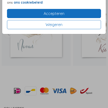
ons
ons cookiebeleid
.
Accepteren
Weigeren