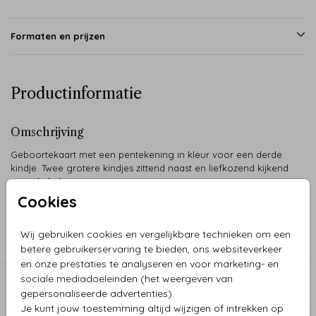
Formaten en prijzen
Productinformatie
Omschrijving
Geboortekaart met een pentekening in kleur voor een derde
kindje. Twee grotere kindjes zittend naast en liefkozend kijkend
naar de baby.
Cookies
Collectie
Wij gebruiken cookies en vergelijkbare technieken om een
Pentekeningen
betere gebruikerservaring te bieden, ons websiteverkeer
en onze prestaties te analyseren en voor marketing- en
sociale mediadoeleinden (het weergeven van
Aanbevolen
gepersonaliseerde advertenties).
Je kunt jouw toestemming altijd wijzigen of intrekken op