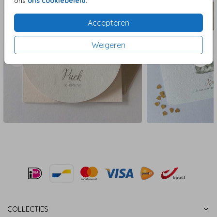
ons
ons cookiebeleid
.
Accepteren
Weigeren
COLLECTIES