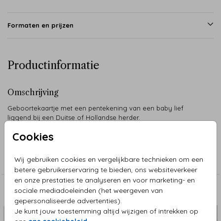
Formaten en prijzen
Productinformatie
Omschrijving
Geboortekaartje met een pentekening van een baby lief
liggend bij een Duitse of Hollandse herder.
Cookies
Collectie
Wij gebruiken cookies en vergelijkbare technieken om een
Pentekeningen
betere gebruikerservaring te bieden, ons websiteverkeer
en onze prestaties te analyseren en voor marketing- en
sociale mediadoeleinden (het weergeven van
Aanbevolen
gepersonaliseerde advertenties).
Je kunt jouw toestemming altijd wijzigen of intrekken op