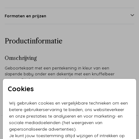
Formaten en prijzen
Productinformatie
Omschrijving
Geboortekaart met een pentekening in kleur van een
slapende baby onder een dekentje met een knuffelbeer
ernaast. Bij de naam staat een klein roze hartje.
Cookies
Collectie
Wij gebruiken cookies en vergelijkbare technieken om een
Pentekeningen
betere gebruikerservaring te bieden, ons websiteverkeer
en onze prestaties te analyseren en voor marketing- en
sociale mediadoeleinden (het weergeven van
Aanbevolen
gepersonaliseerde advertenties).
Je kunt jouw toestemming altijd wijzigen of intrekken op