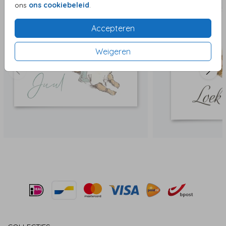
ons
ons cookiebeleid
.
Accepteren
Weigeren