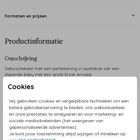
Formaten en prijzen
Productinformatie
Omschrijving
Geboortekaart met een pentekening in zwartdruk van een
slapende baby met een grote broer ernaast.
Cookies
Collectie
Wij gebruiken cookies en vergelijkbare technieken om een
Pentekeningen
betere gebruikerservaring te bieden, ons websiteverkeer
en onze prestaties te analyseren en voor marketing- en
sociale mediadoeleinden (het weergeven van
Aanbevolen
gepersonaliseerde advertenties).
Je kunt jouw toestemming altijd wijzigen of intrekken op