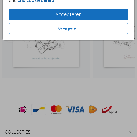
ons
ons cookiebeleid
.
Accepteren
Weigeren
COLLECTIES