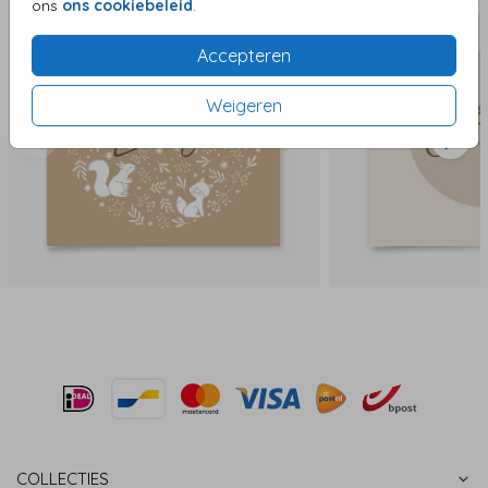
ons
ons cookiebeleid
.
Accepteren
Weigeren
COLLECTIES