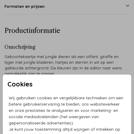
Formaten en prijzen
Productinformatie
Omschrijving
Geboortekaartje met jungle dieren als een olifant, giraffe en
tijger met jungle bladeren, hartjes en sterren in wit op een
gekleurde achtergrond. De kleuren zijn in de editor naar wens
gemakkelijk aan te passen.
Cookies
Collectie
Wij gebruiken cookies en vergelijkbare technieken om een
Neutraal
betere gebruikerservaring te bieden, ons websiteverkeer
en onze prestaties te analyseren en voor marketing- en
sociale mediadoeleinden (het weergeven van
Aanbevolen
gepersonaliseerde advertenties).
Je kunt jouw toestemming altijd wijzigen of intrekken op