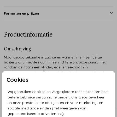
Formaten en prijzen
Productinformatie
Omschrijving
Mooi geboortekaartje in zachte en warme tinten. Een beige
achtergrond met de naam in een lichtere tint uitgespaard met
rondom de naam een vlinder, egel en eekhoorn in
lijntekening in roségoudfolie gedrukt. Alle kleuren en tekst zijn
gemakkelijk zelf aan te passen.
Cookies
Collectie
Wij gebruiken cookies en vergelijkbare technieken om een
betere gebruikerservaring te bieden, ons websiteverkeer
Meisje
en onze prestaties te analyseren en voor marketing- en
sociale mediadoeleinden (het weergeven van
gepersonaliseerde advertenties).