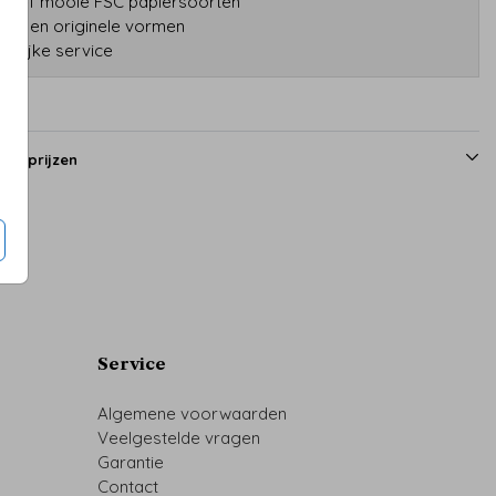
tatief mooie FSC papiersoorten
druk en originele vormen
onlijke service
en prijzen
Service
Algemene voorwaarden
Veelgestelde vragen
Garantie
Contact