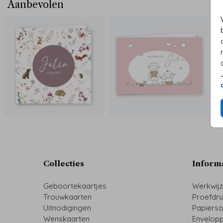
Aanbevolen
Collecties
Inform
Geboortekaartjes
Werkwij
Trouwkaarten
Proefdr
Uitnodigingen
Papiers
Wenskaarten
Envelop