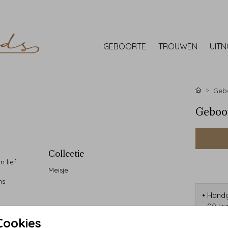
GEBOORTE
TROUWEN
UIT
Gebo
Geboor
Collectie
n lief
Meisje
ns
• Handg
• 90 ja
• Desi
Cookies