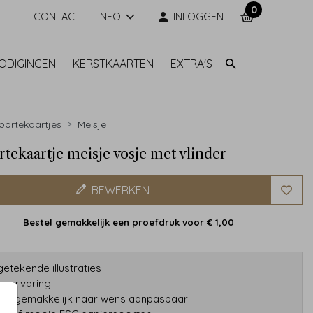
0
CONTACT
INFO
INLOGGEN
NODIGINGEN
KERSTKAARTEN
EXTRA'S
ortekaartjes
Meisje
tekaartje meisje vosje met vlinder
BEWERKEN
Bestel gemakkelijk een proefdruk voor
€ 1,00
etekende illustraties
ar ervaring
gns gemakkelijk naar wens aanpasbaar