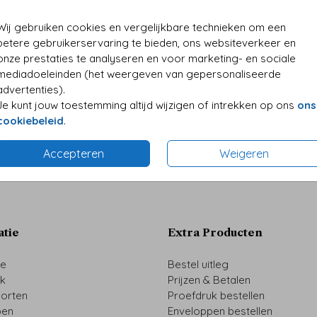
• Kwali
• Folie
Wij gebruiken cookies en vergelijkbare technieken om een
• Perso
betere gebruikerservaring te bieden, ons websiteverkeer en
onze prestaties te analyseren en voor marketing- en sociale
mediadoeleinden (het weergeven van gepersonaliseerde
advertenties).
Formaten 
Je kunt jouw toestemming altijd wijzigen of intrekken op ons
ons
cookiebeleid
.
Accepteren
Weigeren
atie
Extra Producten
ze
Bestel uitleg
uk
Prijzen & Betalen
oorten
Proefdruk bestellen
pen
Enveloppen bestellen