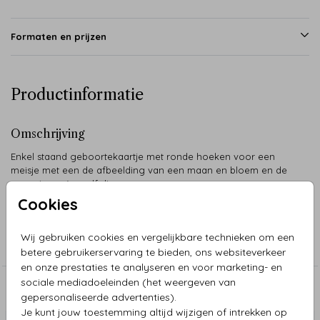
Formaten en prijzen
Productinformatie
Omschrijving
Enkel staand geboortekaartje met ronde hoeken voor een
meisje met een de afbeelding van een maan en bloem en de
naam in roségoudfolie.
Cookies
Collectie
Wij gebruiken cookies en vergelijkbare technieken om een
Meisje
betere gebruikerservaring te bieden, ons websiteverkeer
en onze prestaties te analyseren en voor marketing- en
sociale mediadoeleinden (het weergeven van
Aanbevolen
gepersonaliseerde advertenties).
Je kunt jouw toestemming altijd wijzigen of intrekken op