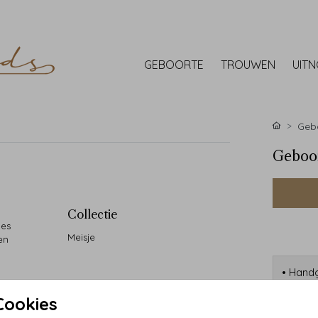
GEBOORTE
TROUWEN
UIT
Gebo
Geboor
Collectie
oes
Meisje
en
• Handg
• 90 ja
Cookies
• Desi