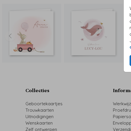
Collecties
Inform
Geboortekaartjes
Werkwij
Trouwkaarten
Proefdr
Uitnodigingen
Papiers
Wenskaarten
Envelop
Zelf ontwerpen
Verzend