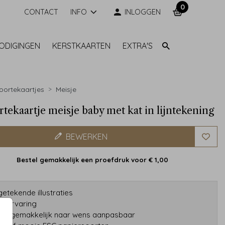
0
CONTACT
INFO
INLOGGEN
NODIGINGEN
KERSTKAARTEN
EXTRA'S
ortekaartjes
Meisje
tekaartje meisje baby met kat in lijntekening
BEWERKEN
Bestel gemakkelijk een proefdruk voor
€ 1,00
etekende illustraties
ar ervaring
gns gemakkelijk naar wens aanpasbaar