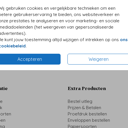
• Kwali
• Folie
Wij gebruiken cookies en vergelijkbare technieken om een
• Perso
betere gebruikerservaring te bieden, ons websiteverkeer en
onze prestaties te analyseren en voor marketing- en sociale
mediadoeleinden (het weergeven van gepersonaliseerde
advertenties).
Je kunt jouw toestemming altijd wijzigen of intrekken op ons
ons
Formaten 
cookiebeleid
.
Accepteren
Weigeren
atie
Extra Producten
ze
Bestel uitleg
uk
Prijzen & Betalen
oorten
Proefdruk bestellen
pen
Enveloppen bestellen
ing
Papiersoorten