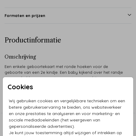
Formaten en prijzen
Productinformatie
Omschrijving
Een enkele geboortekaart met ronde hoeken voor de
geboorte van een 2e kindje. Een baby kijkend over het randje
van een bolderwagen met een grotere zus erbij.
Cookies
Collectie
Wij gebruiken cookies en vergelijkbare technieken om een
Meerdere kinderen
betere gebruikerservaring te bieden, ons websiteverkeer
en onze prestaties te analyseren en voor marketing- en
sociale mediadoeleinden (het weergeven van
Aanbevolen
gepersonaliseerde advertenties).
Je kunt jouw toestemming altijd wijzigen of intrekken op