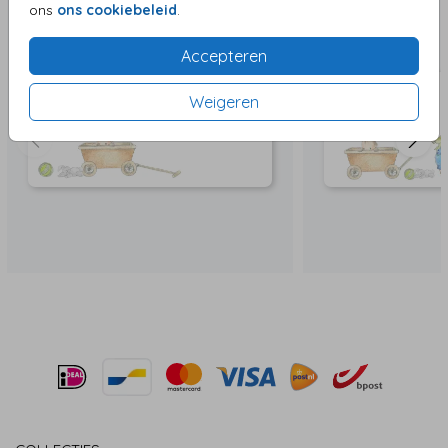
ons
ons cookiebeleid
.
Accepteren
Weigeren