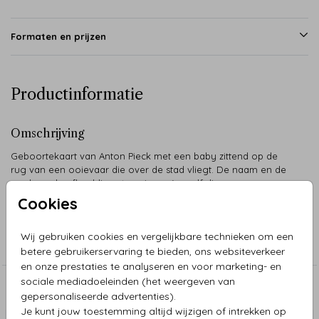
Formaten en prijzen
Productinformatie
Omschrijving
Geboortekaart van Anton Pieck met een baby zittend op de
rug van een ooievaar die over de stad vliegt. De naam en de
rand om de afbeelding staan in roségoudfolie.
Cookies
Collectie
Wij gebruiken cookies en vergelijkbare technieken om een
Anton Pieck
betere gebruikerservaring te bieden, ons websiteverkeer
en onze prestaties te analyseren en voor marketing- en
sociale mediadoeleinden (het weergeven van
Aanbevolen
gepersonaliseerde advertenties).
Je kunt jouw toestemming altijd wijzigen of intrekken op