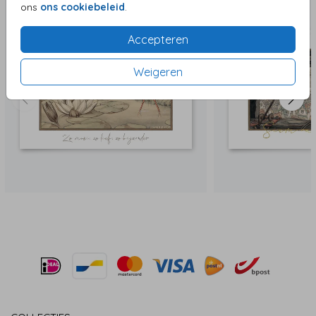
ons
ons cookiebeleid
.
Accepteren
Weigeren