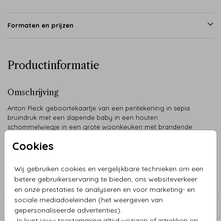
Formaten en prijzen
Productinformatie
Omschrijving
Anton Pieck geboortekaartje van een pentekening in sepia
bruindruk met een slapende baby in een houten
schommelwiegje in een grote woonkeuken met brandende
haard. De naam staat in roségoudfolie.
Cookies
Collectie
Wij gebruiken cookies en vergelijkbare technieken om een
betere gebruikerservaring te bieden, ons websiteverkeer
Anton Pieck
en onze prestaties te analyseren en voor marketing- en
sociale mediadoeleinden (het weergeven van
gepersonaliseerde advertenties).
Aanbevolen
Je kunt jouw toestemming altijd wijzigen of intrekken op