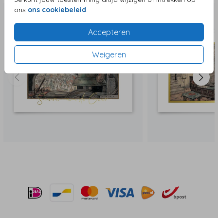
ons
ons cookiebeleid
.
Accepteren
Weigeren