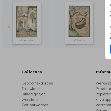
Collecties
Inform
Geboortekaartjes
Werkwij
Trouwkaarten
Proefdr
Uitnodigingen
Papiers
Wenskaarten
Envelop
Zelf ontwerpen
Verzend
Prijzen