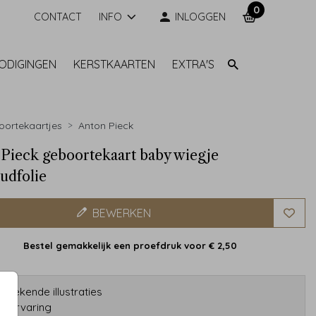
0
CONTACT
INFO
INLOGGEN
NODIGINGEN
KERSTKAARTEN
EXTRA'S
ortekaartjes
Anton Pieck
Pieck geboortekaart baby wiegje
udfolie
BEWERKEN
Bestel gemakkelijk een proefdruk voor
€ 2,50
etekende illustraties
ar ervaring