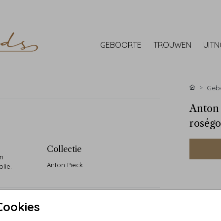
GEBOORTE
TROUWEN
UIT
Gebo
Anton 
roségo
Collectie
en
Anton Pieck
lie.
Cookies
• Handg
• 90 ja