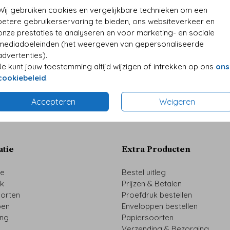
• Desi
Wij gebruiken cookies en vergelijkbare technieken om een
• Kwali
betere gebruikerservaring te bieden, ons websiteverkeer en
• Folie
onze prestaties te analyseren en voor marketing- en sociale
• Perso
mediadoeleinden (het weergeven van gepersonaliseerde
advertenties).
Je kunt jouw toestemming altijd wijzigen of intrekken op ons
ons
cookiebeleid
.
Formaten 
Accepteren
Weigeren
atie
Extra Producten
ze
Bestel uitleg
uk
Prijzen & Betalen
oorten
Proefdruk bestellen
pen
Enveloppen bestellen
ing
Papiersoorten
Verzending & Bezorging