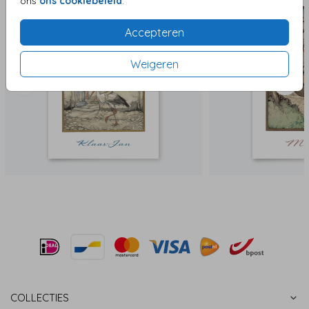
ons
ons cookiebeleid
.
Accepteren
Weigeren
COLLECTIES