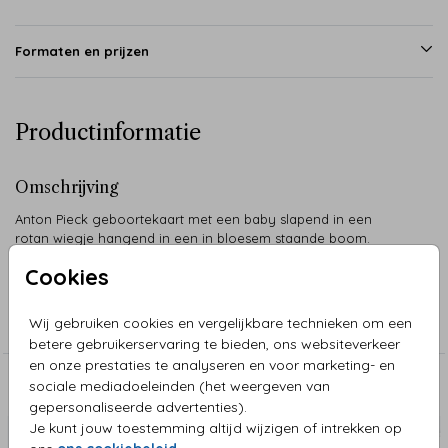
Formaten en prijzen
Productinformatie
Omschrijving
Anton Pieck geboortekaart met een baby slapend in een
rotan wiegje hangend in een in bloesem staande boom.
Cookies
Collectie
Wij gebruiken cookies en vergelijkbare technieken om een
Anton Pieck
betere gebruikerservaring te bieden, ons websiteverkeer
en onze prestaties te analyseren en voor marketing- en
sociale mediadoeleinden (het weergeven van
Aanbevolen
gepersonaliseerde advertenties).
Je kunt jouw toestemming altijd wijzigen of intrekken op