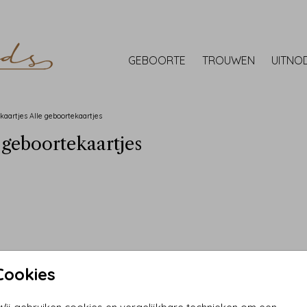
GEBOORTE
TROUWEN
UITNO
kaartjes
Alle geboortekaartjes
 geboortekaartjes
Cookies
atie
Extra Producten