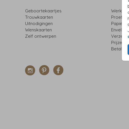
Geboortekaartjes
Werkwij
Trouwkaarten
Proefdr
Uitnodigingen
Papiers
Wenskaarten
Envelop
Zelf ontwerpen
Verzend
Prijzen
Betalen