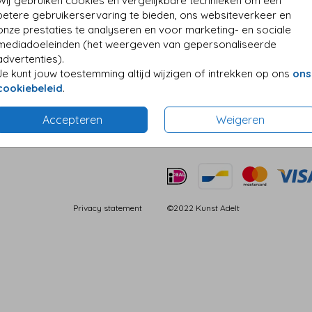
Wij gebruiken cookies en vergelijkbare technieken om een
betere gebruikerservaring te bieden, ons websiteverkeer en
ze
Bestel uitleg
onze prestaties te analyseren en voor marketing- en sociale
uk
Prijzen & Betalen
mediadoeleinden (het weergeven van gepersonaliseerde
oorten
Proefdruk bestellen
advertenties).
pen
Enveloppen bestellen
Je kunt jouw toestemming altijd wijzigen of intrekken op ons
ons
ing
Papiersoorten
cookiebeleid
.
Verzending & Bezorging
Accepteren
Weigeren
Privacy statement
©2022 Kunst Adelt