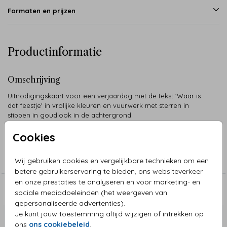
Formaten en prijzen
Productinformatie
Omschrijving
Uitnodigingskaart voor een verjaardag met de tekst 'Waar is
dat feestje' in vrolijke kleuren en vuurwerk met sterren in
stippen in goudlook in de achtergrond.
Cookies
Collectie
Verjaardagskaart
Wij gebruiken cookies en vergelijkbare technieken om een
betere gebruikerservaring te bieden, ons websiteverkeer
en onze prestaties te analyseren en voor marketing- en
Aanbevolen
sociale mediadoeleinden (het weergeven van
gepersonaliseerde advertenties).
Je kunt jouw toestemming altijd wijzigen of intrekken op
ons
ons cookiebeleid
.