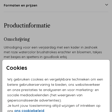
Formaten en prijzen
Productinformatie
Omschrijving
Uitnodiging voor een verjaardag met een kader in zeshoek
met roze watercolor brushstrokes erachter en bloemen, takjes
met besjes en spetters in goudlook erbij.
Cookies
Collectie
Verjaardagskaart
Wij gebruiken cookies en vergelijkbare technieken om een
betere gebruikerservaring te bieden, ons websiteverkeer
en onze prestaties te analyseren en voor marketing- en
Aanbevolen
sociale mediadoeleinden (het weergeven van
gepersonaliseerde advertenties).
Je kunt jouw toestemming altijd wijzigen of intrekken op
ons
ons cookiebeleid
.