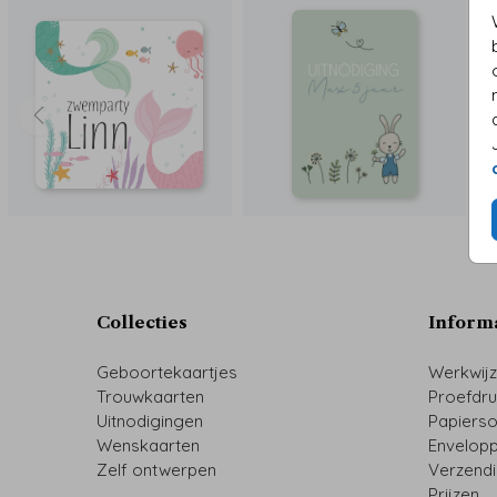
Collecties
Inform
Geboortekaartjes
Werkwij
Trouwkaarten
Proefdr
Uitnodigingen
Papiers
Wenskaarten
Envelop
Zelf ontwerpen
Verzend
Prijzen