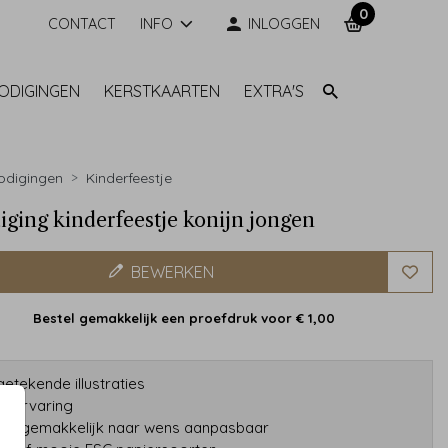
0
CONTACT
INFO
INLOGGEN
NODIGINGEN
KERSTKAARTEN
EXTRA'S
odigingen
Kinderfeestje
iging kinderfeestje konijn jongen
BEWERKEN
Bestel gemakkelijk een proefdruk voor
€ 1,00
etekende illustraties
ar ervaring
gns gemakkelijk naar wens aanpasbaar