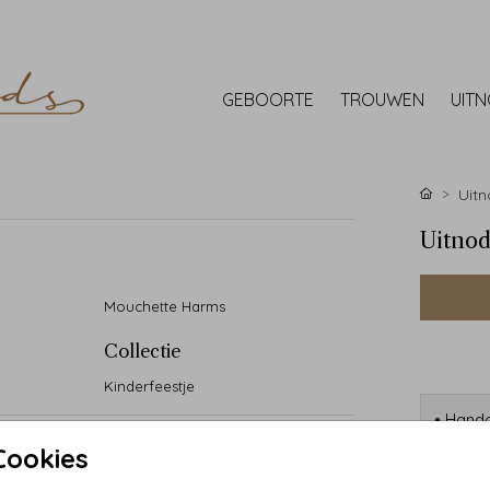
GEBOORTE
TROUWEN
UIT
Uitn
Uitnod
Mouchette Harms
Collectie
Kinderfeestje
• Handg
• 90 ja
Cookies
• Desi