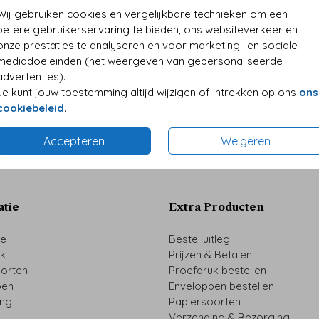
• Kwali
Wij gebruiken cookies en vergelijkbare technieken om een
• Folie
betere gebruikerservaring te bieden, ons websiteverkeer en
• Perso
onze prestaties te analyseren en voor marketing- en sociale
mediadoeleinden (het weergeven van gepersonaliseerde
advertenties).
Je kunt jouw toestemming altijd wijzigen of intrekken op ons
ons
Formaten 
cookiebeleid
.
Accepteren
Weigeren
atie
Extra Producten
ze
Bestel uitleg
uk
Prijzen & Betalen
oorten
Proefdruk bestellen
pen
Enveloppen bestellen
ing
Papiersoorten
Verzending & Bezorging