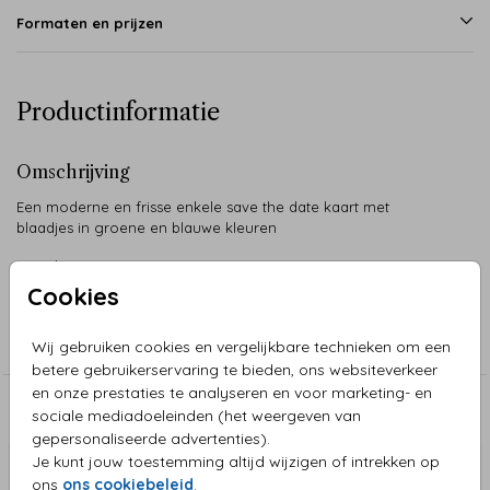
Formaten en prijzen
Productinformatie
Omschrijving
Een moderne en frisse enkele save the date kaart met
blaadjes in groene en blauwe kleuren
Mouchette Harms
Cookies
Collectie
Save the date kaarten
Wij gebruiken cookies en vergelijkbare technieken om een
betere gebruikerservaring te bieden, ons websiteverkeer
en onze prestaties te analyseren en voor marketing- en
Aanbevolen
sociale mediadoeleinden (het weergeven van
gepersonaliseerde advertenties).
Je kunt jouw toestemming altijd wijzigen of intrekken op
ons
ons cookiebeleid
.