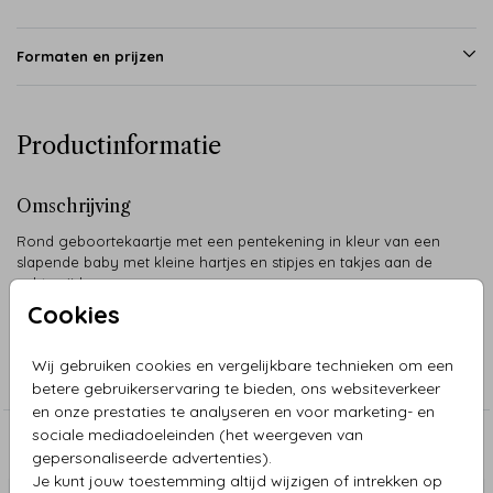
Formaten en prijzen
Productinformatie
Omschrijving
Rond geboortekaartje met een pentekening in kleur van een
slapende baby met kleine hartjes en stipjes en takjes aan de
achterzijde.
Cookies
Collectie
Wij gebruiken cookies en vergelijkbare technieken om een
Pentekening
betere gebruikerservaring te bieden, ons websiteverkeer
en onze prestaties te analyseren en voor marketing- en
sociale mediadoeleinden (het weergeven van
Aanbevolen
gepersonaliseerde advertenties).
Je kunt jouw toestemming altijd wijzigen of intrekken op