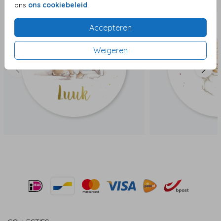
ons
ons cookiebeleid
.
Accepteren
Weigeren