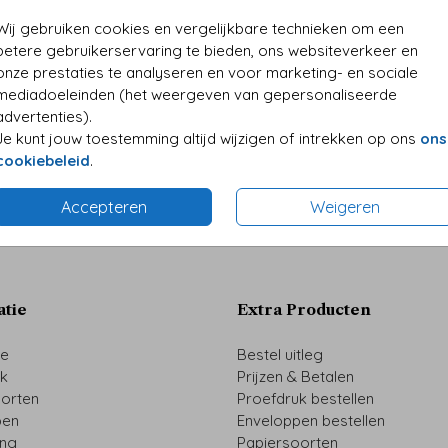
• Desi
Wij gebruiken cookies en vergelijkbare technieken om een
• Kwali
betere gebruikerservaring te bieden, ons websiteverkeer en
• Folie
onze prestaties te analyseren en voor marketing- en sociale
• Perso
mediadoeleinden (het weergeven van gepersonaliseerde
advertenties).
Je kunt jouw toestemming altijd wijzigen of intrekken op ons
ons
cookiebeleid
.
Formaten 
Accepteren
Weigeren
atie
Extra Producten
ze
Bestel uitleg
uk
Prijzen & Betalen
oorten
Proefdruk bestellen
pen
Enveloppen bestellen
ing
Papiersoorten