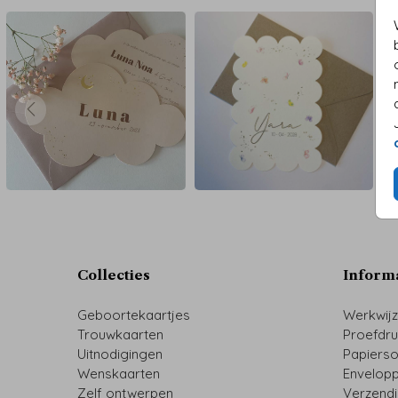
Collecties
Inform
Geboortekaartjes
Werkwij
Trouwkaarten
Proefdr
Uitnodigingen
Papiers
Wenskaarten
Envelop
Zelf ontwerpen
Verzend