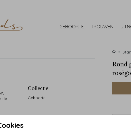
GEBOORTE
TROUWEN
UIT
Stan
Rond g
roségo
Collectie
en,
Geboorte
n de
• Handg
Cookies
• 90 ja