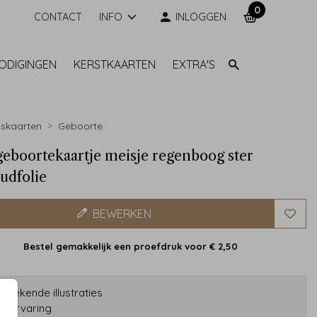
0
CONTACT
INFO
INLOGGEN
NODIGINGEN
KERSTKAARTEN
EXTRA'S
skaarten
Geboorte
eboortekaartje meisje regenboog ster
udfolie
BEWERKEN
Bestel gemakkelijk een proefdruk voor
€ 2,50
etekende illustraties
ar ervaring