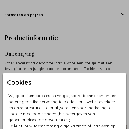
Formaten en prijzen
Productinformatie
Omschrijving
Stoer enkel rond geboortekaartje voor een meisje met een
lieve giraffe en jungle bladeren eromheen. De kleur van de
bladeren is naar wens gemakkelijk aan te passen in de editor.
Cookies
Collectie
Wij gebruiken cookies en vergelijkbare technieken om een
Geboorte
betere gebruikerservaring te bieden, ons websiteverkeer
en onze prestaties te analyseren en voor marketing- en
sociale mediadoeleinden (het weergeven van
Aanbevolen
gepersonaliseerde advertenties).
Je kunt jouw toestemming altijd wijzigen of intrekken op