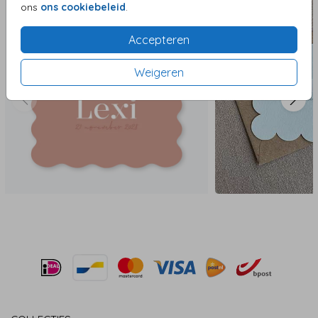
ons
ons cookiebeleid
.
Accepteren
Weigeren